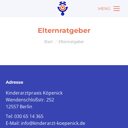
MENÜ
Elternratgeber
Sie befinden sich hier:
Start
Elternratgeber
Adresse
Kinderarztpraxis Köpenick
Wendenschloßstr. 252
12557 Berlin
Tel: 030 65 14 365
E-Mail: info@kinderarzt-koepenick.de