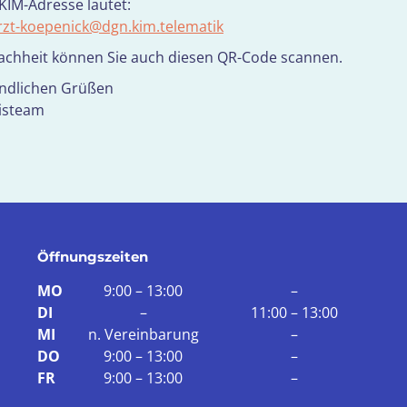
KIM-Adresse lautet:
rzt-koepenick@dgn.kim.telematik
fachheit können Sie auch diesen QR-Code scannen.
undlichen Grüßen
xisteam
Öffnungszeiten
MO
9:00 – 13:00
–
DI
–
11:00 – 13:00
MI
n. Vereinbarung
–
DO
9:00 – 13:00
–
FR
9:00 – 13:00
–