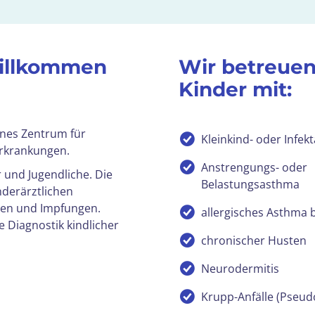
willkommen
Wir betreue
Kinder mit:
enes Zentrum für
Kleinkind- oder Infe
Erkrankungen.
Anstrengungs- oder
r und Jugendliche. Die
Belastungsasthma
derärztlichen
gen und Impfungen.
allergisches Asthma 
 Diagnostik kindlicher
chronischer Husten
Neurodermitis
Krupp-Anfälle (Pseu