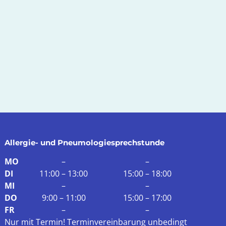
Allergie- und Pneumologiesprechstunde
MO
–
–
DI
11:00 – 13:00
15:00 – 18:00
MI
–
–
DO
9:00 – 11:00
15:00 – 17:00
FR
–
–
Nur mit Termin!
Terminvereinbarung
unbedingt