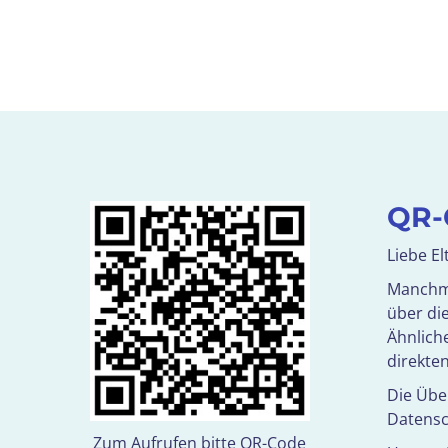
QR-
Liebe El
Manchmal
über di
Ähnliche
direkte
Die Übe
Datensc
Zum Aufrufen bitte QR-Code